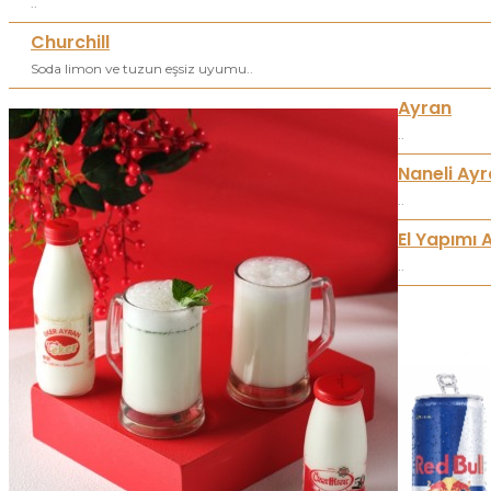
..
Churchill
Soda limon ve tuzun eşsiz uyumu..
Ayran
..
Naneli Ay
..
El Yapımı 
..