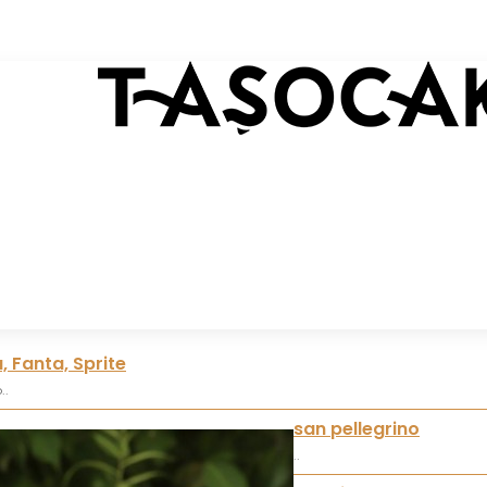
 Fanta, Sprite
..
san pellegrino
..