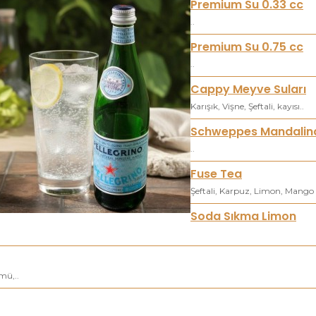
Premium Su 0.33 cc
..
Premium Su 0.75 cc
..
Cappy Meyve Suları
Karışık, Vişne, Şeftali, kayısı..
Schweppes Mandalin
..
Fuse Tea
Şeftali, Karpuz, Limon, Mango
Soda Sıkma Limon
mü,..