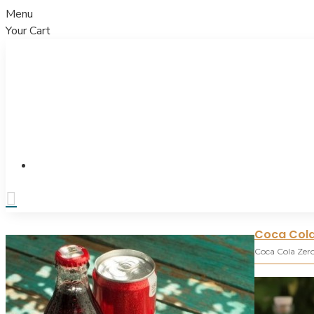
Menu
Your Cart
Lezzette • Keyifte • Muhabbette
Coca Cola,
Coca Cola Zero