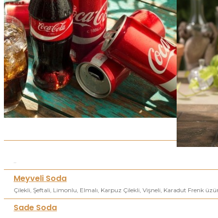
..
Meyveli Soda
Çilekli, Şeftali, Limonlu, Elmalı, Karpuz Çilekli, Vişneli, Karadut Frenk üzü
Sade Soda