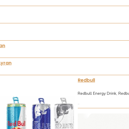
ran
Ayran
Redbull
Redbull Energy Drink, Redbu
..